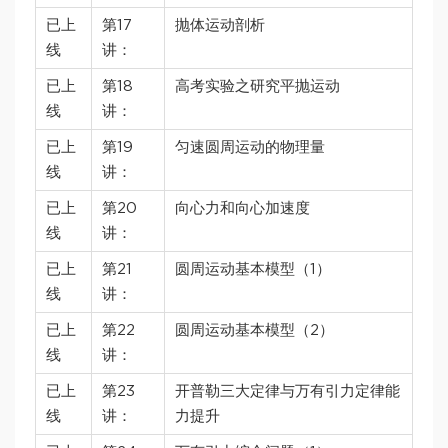
已上
第17
抛体运动剖析
线
讲：
已上
第18
高考实验之研究平抛运动
线
讲：
已上
第19
匀速圆周运动的物理量
线
讲：
已上
第20
向心力和向心加速度
线
讲：
已上
第21
圆周运动基本模型（1）
线
讲：
已上
第22
圆周运动基本模型（2）
线
讲：
已上
第23
开普勒三大定律与万有引力定律能
线
讲：
力提升