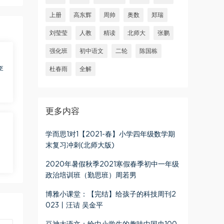
上册
高东辉
周帅
奥数
郑瑞
刘莹莹
人教
精读
北师大
张鹏
强化班
初中语文
二轮
陈国栋
李
杜春雨
全解
更多内容
学而思1对1【2021-春】小学四年级数学期
末复习冲刺(北师大版)
2020年暑假秋季2021寒假春季初中一年级
政治培训班（勤思班）周若男
博雅小课堂：【完结】给孩子的科技周刊2
023丨汪诘 吴金平