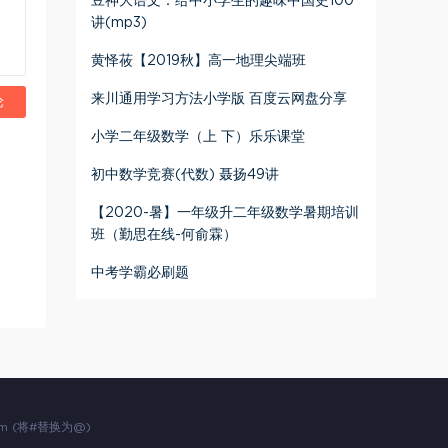
豆神大语文：给中小学生的趣味中国史100
讲(mp3)
黄怿莜【2019秋】高一地理尖端班
来川通用学习方法小学版 百度云网盘分享
论
小学二年级数学（上 下）乐乐课堂
初中数学竞赛(代数) 聂扬49讲
【2020-暑】一年级升二年级数学暑期培训
班（勤思在线-何俞霖）
中考学霸必刷题
 (将#替换为@)