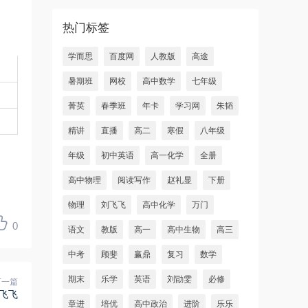
热门标签
学而思
百度网
人教版
高途
暑期班
网校
高中数学
七年级
菁英
春季班
年卡
学习网
朱韬
精讲
直播
高二
寒假
八年级
年级
初中英语
高一化学
全册
高中物理
阅读写作
赵礼显
下册
物理
刘飞飞
高中化学
万门
0
语文
教版
高一
高中生物
高三
中考
顾斐
赢鼎
复习
数学
期末
乐学
英语
刘勖雯
必修
下一篇
飞飞
章进
培优
高中政治
进阶
乐乐