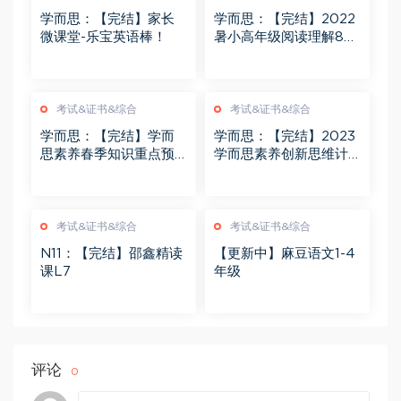
学而思：【完结】家长
学而思：【完结】2022
微课堂-乐宝英语棒！
暑小高年级阅读理解8大
题型精讲
考试&证书&综合
考试&证书&综合
学而思：【完结】学而
学而思：【完结】2023
思素养春季知识重点预
学而思素养创新思维计
习课1-4年级
算短期班1-5年级
考试&证书&综合
考试&证书&综合
N11：【完结】邵鑫精读
【更新中】麻豆语文1-4
课L7
年级
评论
0