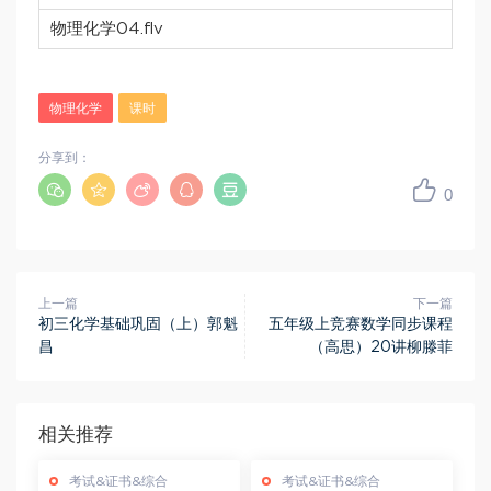
物理化学04.flv
物理化学
课时
分享到：
0
上一篇
下一篇
初三化学基础巩固（上）郭魁
五年级上竞赛数学同步课程
昌
（高思）20讲柳滕菲
相关推荐
考试&证书&综合
考试&证书&综合