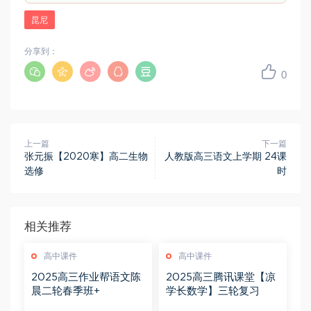
昆尼
分享到：
0
上一篇
下一篇
张元振【2020寒】高二生物
人教版高三语文上学期 24课
选修
时
相关推荐
高中课件
高中课件
2025高三作业帮语文陈
2025高三腾讯课堂【凉
晨二轮春季班+
学长数学】三轮复习