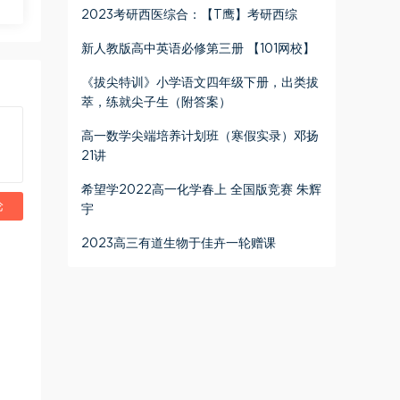
2023考研西医综合：【T鹰】考研西综
新人教版高中英语必修第三册 【101网校】
《拔尖特训》小学语文四年级下册，出类拔
萃，练就尖子生（附答案）
高一数学尖端培养计划班（寒假实录）邓扬
21讲
希望学2022高一化学春上 全国版竞赛 朱辉
论
宇
2023高三有道生物于佳卉一轮赠课