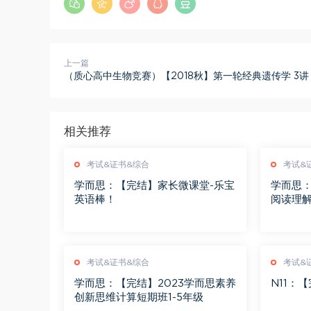
上一篇
（质心高中生物竞赛）【2018秋】第一轮经典遗传学 3讲
相关推荐
考试&证书&综合
考试&
学而思：【完结】家长微课堂-乐宝
学而思：
英语棒！
阅读理
考试&证书&综合
考试&
学而思：【完结】2023学而思素养
N11：
创新思维计算短期班1-5年级