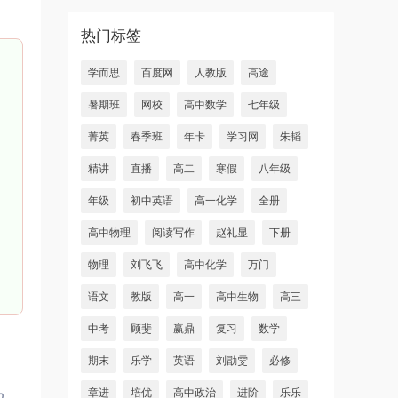
热门标签
学而思
百度网
人教版
高途
暑期班
网校
高中数学
七年级
菁英
春季班
年卡
学习网
朱韬
精讲
直播
高二
寒假
八年级
年级
初中英语
高一化学
全册
高中物理
阅读写作
赵礼显
下册
物理
刘飞飞
高中化学
万门
语文
教版
高一
高中生物
高三
中考
顾斐
赢鼎
复习
数学
期末
乐学
英语
刘勖雯
必修
章进
培优
高中政治
进阶
乐乐