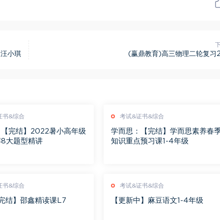
 汪小琪
(赢鼎教育)高三物理二轮复习
证书&综合
考试&证书&综合
【完结】2022暑小高年级
学而思：【完结】学而思素养春
解8大题型精讲
知识重点预习课1-4年级
证书&综合
考试&证书&综合
【完结】邵鑫精读课L7
【更新中】麻豆语文1-4年级