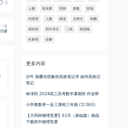
0
上册
高东辉
周帅
奥数
郑瑞
刘莹莹
人教
精读
北师大
张鹏
下一篇
强化班
初中语文
二轮
陈国栋
20讲
杜春雨
全解
更多内容
季
沙牛 颠覆你想象的高效笔记术 如何高效记
笔记
林泽田 2024高三高考数学暑期班 作业帮
小学奥数举一反三课程三年级 (12.36G)
【大同杯物理竞赛】62天（基础篇）挑战
下载​初中物理竞赛