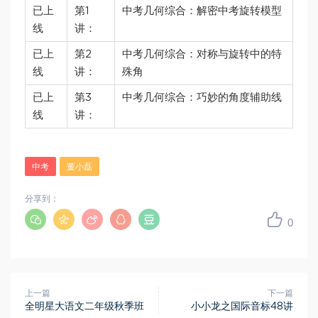
已上
第1
中考几何综合：解密中考旋转模型
线
讲：
已上
第2
中考几何综合：对称与旋转中的特
线
讲：
殊角
已上
第3
中考几何综合：巧妙的角度辅助线
线
讲：
中考
董小磊
分享到：
0
上一篇
下一篇
全明星大语文二年级秋季班
小小龙之国际音标48讲