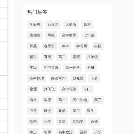
热门标签
学而思
百度网
人教版
高途
暑期班
网校
高中数学
七年级
菁英
春季班
年卡
学习网
朱韬
精讲
直播
高二
寒假
八年级
年级
初中英语
高一化学
全册
高中物理
阅读写作
赵礼显
下册
物理
刘飞飞
高中化学
万门
语文
教版
高一
高中生物
高三
中考
顾斐
赢鼎
复习
数学
期末
乐学
英语
刘勖雯
必修
章进
培优
高中政治
进阶
乐乐