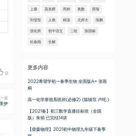
上册
高东辉
周帅
奥数
郑瑞
刘莹莹
人教
精读
北师大
张鹏
强化班
初中语文
二轮
陈国栋
杜春雨
全解
更多内容
0
2022希望学初一春季生物 全国版A+ 张雨
桐
下一篇
高一化学寒假系统班(必修2) (猿辅导 卢吒 )
李美伊
【2021春】初三数学直播目标班（全国
版）朱韬 已完结14讲
【柴森物理】2021初中物理九年级下春季