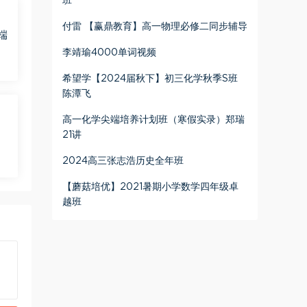
班
付雷 【赢鼎教育】高一物理必修二同步辅导
端
李靖瑜4000单词视频
希望学【2024届秋下】初三化学秋季S班
陈潭飞
高一化学尖端培养计划班（寒假实录）郑瑞
21讲
2024高三张志浩历史全年班
【蘑菇培优】2021暑期小学数学四年级卓
越班