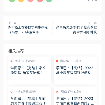
上一篇
下一篇
四年级上竞赛数学同步课程
高中历史选修1同步提高课程
（高思）20讲董翠玲
简单学习网 韩校
相关推荐
考试&证书&综合
考试&证书&综合
学而思：【完结】家长
学而思：【完结】2022
微课堂-乐宝英语棒！
暑小高年级阅读理解8大
题型精讲
考试&证书&综合
考试&证书&综合
学而思：【完结】学而
学而思：【完结】2023
思素养春季知识重点预
学而思素养创新思维计