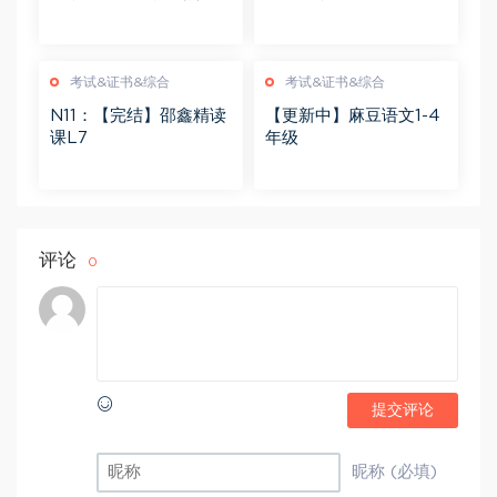
习课1-4年级
算短期班1-5年级
考试&证书&综合
考试&证书&综合
N11：【完结】邵鑫精读
【更新中】麻豆语文1-4
课L7
年级
评论
0
提交评论
昵称 (必填)