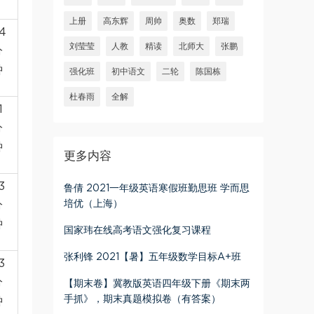
上册
高东辉
周帅
奥数
郑瑞
4
刘莹莹
人教
精读
北师大
张鹏
分
钟
强化班
初中语文
二轮
陈国栋
杜春雨
全解
1
分
钟
更多内容
3
鲁倩 2021一年级英语寒假班勤思班 学而思
培优（上海）
分
钟
国家玮在线高考语文强化复习课程
张利锋 2021【暑】五年级数学目标A+班
3
分
【期末卷】冀教版英语四年级下册《期末两
手抓》，期末真题模拟卷（有答案）
钟