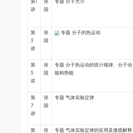
第1
张
专题 分子大小
讲
国
第
张
专题 分子的热运动
3
国
讲
第
张
专题 分子热运动的统计规律、分子动
5
国
能和势能
讲
第
张
专题 气体实验定律
7
国
讲
第
张
专题 气体实验定律的应用及微观解释