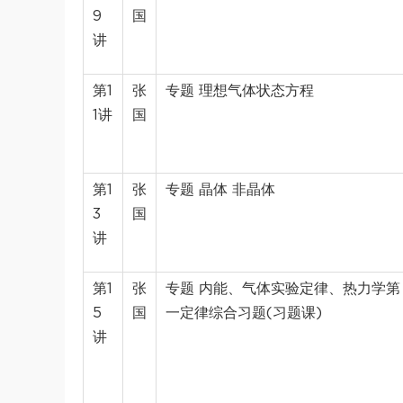
9
国
讲
第1
张
专题 理想气体状态方程
1讲
国
第1
张
专题 晶体 非晶体
3
国
讲
第1
张
专题 内能、气体实验定律、热力学第
5
国
一定律综合习题(习题课)
讲