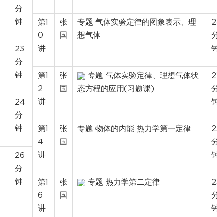
分
钟
第1
张
专题 气体实验定律的图象表示、理
2
0
国
想气体
讲
23
分
钟
第1
张
专题 气体实验定律、理想气体状
2
2
国
态方程的应用(习题课)
讲
24
分
钟
第1
张
专题 物体的内能 热力学第一定律
2
4
国
讲
26
分
钟
第1
张
专题 热力学第二定律
2
6
国
讲