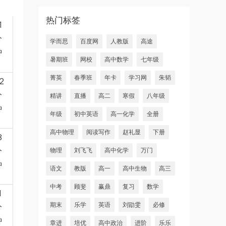
热门标签
1
分
学而思
百度网
人教版
高途
钟
暑期班
网校
高中数学
七年级
菁英
春季班
年卡
学习网
朱韬
2
分
精讲
直播
高二
寒假
八年级
钟
年级
初中英语
高一化学
全册
高中物理
阅读写作
赵礼显
下册
8
分
物理
刘飞飞
高中化学
万门
钟
语文
教版
高一
高中生物
高三
中考
顾斐
赢鼎
复习
数学
1
期末
乐学
英语
刘勖雯
必修
分
钟
章进
培优
高中政治
进阶
乐乐