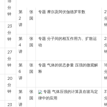
18
分
第
张
专题 摩尔及阿伏伽德罗常数
2
钟
2
国
讲
23
分
第
张
专题 分子间的相互作用力、扩散运
2
钟
4
国
动
讲
27
分
钟
第
张
专题 气体的状态参量 压强的微观解
1
6
国
释
讲
20
分
钟
第
张
专题 气体压强的计算及在玻马定
3
8
国
律中的应用
讲
23