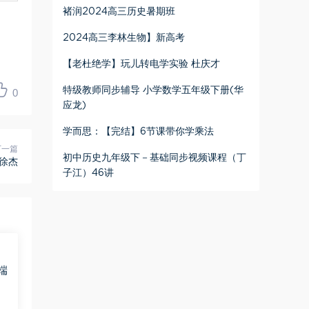
褚润2024高三历史暑期班
2024高三李林生物】新高考
【老杜绝学】玩儿转电学实验 杜庆才
特级教师同步辅导 小学数学五年级下册(华
0
应龙)
学而思：【完结】6节课带你学乘法
下一篇
初中历史九年级下－基础同步视频课程（丁
徐杰
子江）46讲
端