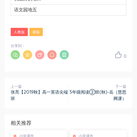
语文园地五
人教版
谢薇
分享到：
0
上一篇
下一篇
张亮【2019秋】高一英语尖端
5年级阅读②班(秋)-岳（慧思
班
网课）
相关推荐
小学课件
小学课件