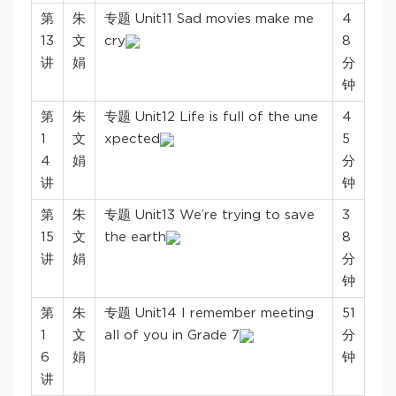
第
朱
专题 Unit11 Sad movies make me
4
13
文
cry
8
讲
娟
分
钟
第
朱
专题 Unit12 Life is full of the une
4
1
文
xpected
5
4
娟
分
讲
钟
第
朱
专题 Unit13 We’re trying to save
3
15
文
the earth
8
讲
娟
分
钟
第
朱
专题 Unit14 I remember meeting
51
1
文
all of you in Grade 7
分
6
娟
钟
讲