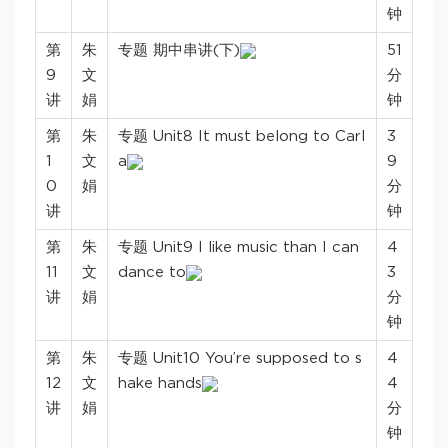
钟
第
朱
专题 期中串讲(下)
51
9
文
分
讲
娟
钟
第
朱
专题 Unit8 It must belong to Carl
3
1
文
a
9
0
娟
分
讲
钟
第
朱
专题 Unit9 I like music than I can
4
11
文
dance to
3
讲
娟
分
钟
第
朱
专题 Unit10 You’re supposed to s
4
12
文
hake hands
4
讲
娟
分
钟