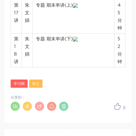
第
朱
专题 期末串讲(上)
4
17
文
5
讲
娟
分
钟
第
朱
专题 期末串讲(下)
5
1
文
2
8
娟
分
讲
钟
学习网
朱文
分享到：
0