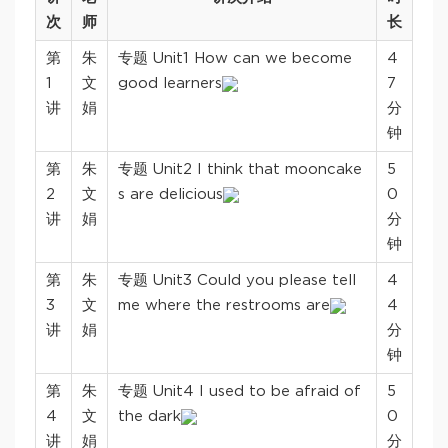
次
师
长
第
朱
专题 Unit1 How can we become
4
1
文
good learners
7
讲
娟
分
钟
第
朱
专题 Unit2 I think that mooncake
5
2
文
s are delicious
0
讲
娟
分
钟
第
朱
专题 Unit3 Could you please tell
4
3
文
me where the restrooms are
4
讲
娟
分
钟
第
朱
专题 Unit4 I used to be afraid of
5
4
文
the dark
0
讲
娟
分