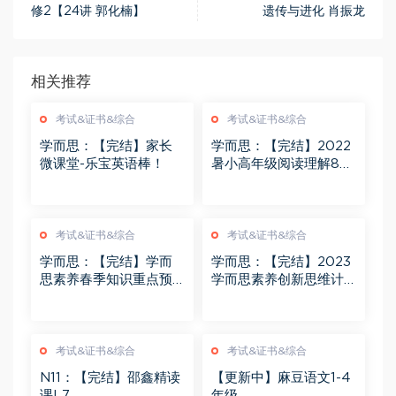
修2【24讲 郭化楠】
遗传与进化 肖振龙
相关推荐
考试&证书&综合
考试&证书&综合
学而思：【完结】家长
学而思：【完结】2022
微课堂-乐宝英语棒！
暑小高年级阅读理解8大
题型精讲
考试&证书&综合
考试&证书&综合
学而思：【完结】学而
学而思：【完结】2023
思素养春季知识重点预
学而思素养创新思维计
习课1-4年级
算短期班1-5年级
考试&证书&综合
考试&证书&综合
N11：【完结】邵鑫精读
【更新中】麻豆语文1-4
课L7
年级