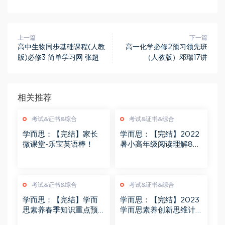
上一篇
下一篇
高中生物同步基础课程(人教
高一化学必修2预习领先班
版)必修3 简单学习网 张超
（人教版）邓瑞17讲
相关推荐
考试&证书&综合
考试&证书&综合
学而思：【完结】家长
学而思：【完结】2022
微课堂-乐宝英语棒！
暑小高年级阅读理解8大
题型精讲
考试&证书&综合
考试&证书&综合
学而思：【完结】学而
学而思：【完结】2023
思素养春季知识重点预
学而思素养创新思维计
习课1-4年级
算短期班1-5年级