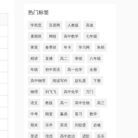
热门标签
学而思
百度网
人教版
高途
暑期班
网校
高中数学
七年级
菁英
春季班
年卡
学习网
朱韬
精讲
直播
高二
寒假
八年级
年级
初中英语
高一化学
全册
高中物理
阅读写作
赵礼显
下册
物理
刘飞飞
高中化学
万门
语文
教版
高一
高中生物
高三
中考
顾斐
赢鼎
复习
数学
期末
乐学
英语
刘勖雯
必修
章进
培优
高中政治
进阶
乐乐