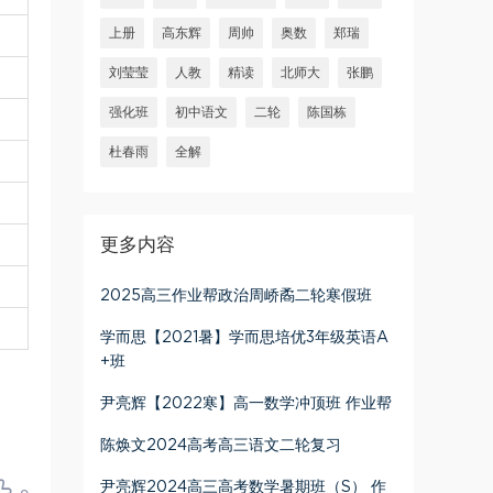
上册
高东辉
周帅
奥数
郑瑞
刘莹莹
人教
精读
北师大
张鹏
强化班
初中语文
二轮
陈国栋
杜春雨
全解
更多内容
2025高三作业帮政治周峤矞二轮寒假班
学而思【2021暑】学而思培优3年级英语A
+班
尹亮辉【2022寒】高一数学冲顶班 作业帮
陈焕文2024高考高三语文二轮复习
尹亮辉2024高三高考数学暑期班（S） 作