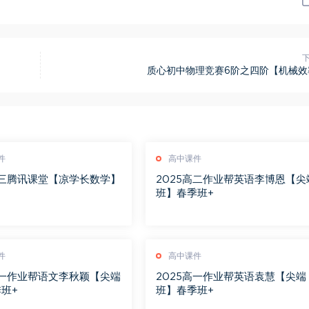
质心初中物理竞赛6阶之四阶【机械效
件
高中课件
高三腾讯课堂【凉学长数学】
2025高二作业帮英语李博恩【尖
习
班】春季班+
件
高中课件
高一作业帮语文李秋颖【尖端
2025高一作业帮英语袁慧【尖端
班+
班】春季班+