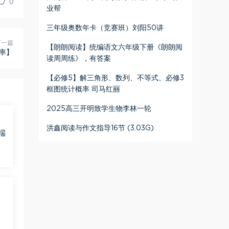
0
业帮
三年级奥数年卡（竞赛班）刘阳50讲
下一篇
【朗朗阅读】统编语文六年级下册《朗朗阅
率】
读周周练》，有答案
【必修5】解三角形、数列、不等式、必修3
框图统计概率 司马红丽
2025高三开明致学生物李林一轮
洪鑫阅读与作文指导16节 (3.03G)
端