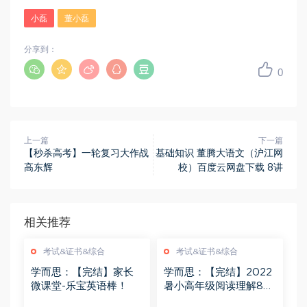
小磊
董小磊
分享到：
0
上一篇
下一篇
【秒杀高考】一轮复习大作战
基础知识 董腾大语文（沪江网
高东辉
校）百度云网盘下载 8讲
相关推荐
考试&证书&综合
考试&证书&综合
学而思：【完结】家长
学而思：【完结】2022
微课堂-乐宝英语棒！
暑小高年级阅读理解8大
题型精讲