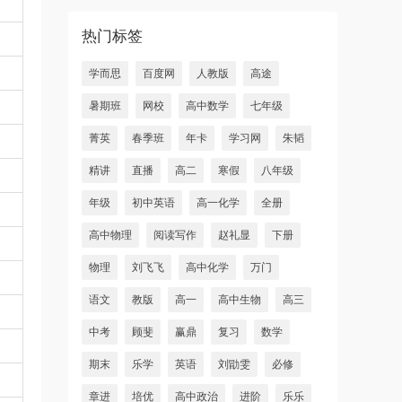
热门标签
学而思
百度网
人教版
高途
暑期班
网校
高中数学
七年级
菁英
春季班
年卡
学习网
朱韬
精讲
直播
高二
寒假
八年级
年级
初中英语
高一化学
全册
高中物理
阅读写作
赵礼显
下册
物理
刘飞飞
高中化学
万门
语文
教版
高一
高中生物
高三
中考
顾斐
赢鼎
复习
数学
期末
乐学
英语
刘勖雯
必修
章进
培优
高中政治
进阶
乐乐