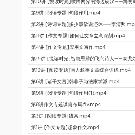
第10讲 [悦读时光]横跨两界的海边硬汉——海明威
第9讲 [阅读专题]句段作用.mp4
第2讲 [诗词专题]多少事欲说还休——李清照.mp
第11讲 [作文专题]如何让文章立意深刻.mp4
第4讲 [作文专题]应用文写作.mp4
第15讲 [悦读时光]智慧思辨的飞鸟诗人——泰戈尔
第13讲 [阅读专题]写人叙事文章综合训练.mp4
第6讲 [诸子文言]韩非子与法家学派.mp4
第9讲 [阅读专题]句段作用(1).mp4
第8讲作文专题谋篇布局.flv.mp4
第3讲 [阅读专题]线索.mp4
第1讲 [作文专题]想象作文.mp4