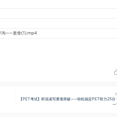
——老舍(1).mp4
【PET考试】听说读写逐项突破——轻松搞定PET听力25分
一