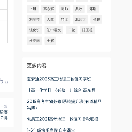
上册
高东辉
周帅
奥数
郑瑞
刘莹莹
人教
精读
北师大
张鹏
强化班
初中语文
二轮
陈国栋
杜春雨
全解
更多内容
夏梦迪2023高三物理二轮复习寒班
0
【高一化学1】《必修一》综合 高东辉
2019高考生物必修1系统提升班(有道精品
下一篇
冯博）
 褚连
10讲
包易正2021高考地理一轮复习暑秋联报
1~6年级快乐寒假·自主课堂