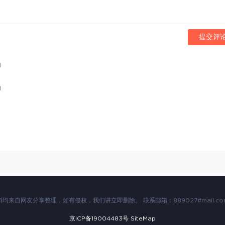
提交评
)
)
均来自网友分享整理，如有侵权，我们讲立即删除。 联系邮箱：889027#mail.com
京ICP备19004483号
SiteMap