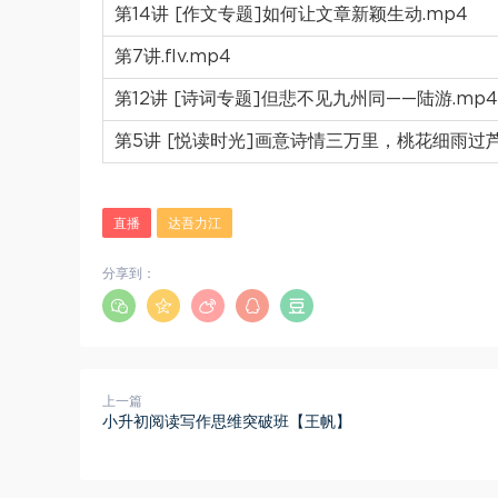
第14讲 [作文专题]如何让文章新颖生动.mp4
第7讲.flv.mp4
第12讲 [诗词专题]但悲不见九州同——陆游.mp4
第5讲 [悦读时光]画意诗情三万里，桃花细雨过芦沟
直播
达吾力江
分享到：
上一篇
小升初阅读写作思维突破班【王帆】