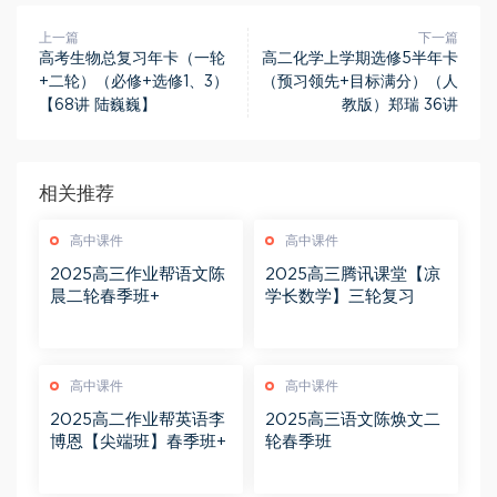
上一篇
下一篇
高考生物总复习年卡（一轮
高二化学上学期选修5半年卡
+二轮）（必修+选修1、3）
（预习领先+目标满分）（人
【68讲 陆巍巍】
教版）郑瑞 36讲
相关推荐
高中课件
高中课件
2025高三作业帮语文陈
2025高三腾讯课堂【凉
晨二轮春季班+
学长数学】三轮复习
高中课件
高中课件
2025高二作业帮英语李
2025高三语文陈焕文二
博恩【尖端班】春季班+
轮春季班