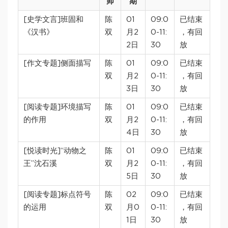
师
期
[史学文言]班固和
陈
01
09:0
已结束
《汉书》
双
月2
0-11:
，有回
2日
30
放
[作文专题]侧面描写
陈
01
09:0
已结束
双
月2
0-11:
，有回
3日
30
放
[阅读专题]环境描写
陈
01
09:0
已结束
的作用
双
月2
0-11:
，有回
4日
30
放
[悦读时光]“动物之
陈
01
09:0
已结束
王”沈石溪
双
月2
0-11:
，有回
5日
30
放
[阅读专题]标点符号
陈
02
09:0
已结束
的运用
双
月0
0-11:
，有回
1日
30
放