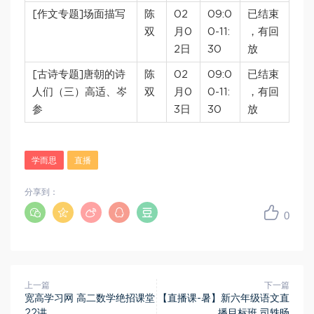
[作文专题]场面描写
陈
02
09:0
已结束
双
月0
0-11:
，有回
2日
30
放
[古诗专题]唐朝的诗
陈
02
09:0
已结束
人们（三）高适、岑
双
月0
0-11:
，有回
参
3日
30
放
学而思
直播
分享到：
0
上一篇
下一篇
宽高学习网 高二数学绝招课堂
【直播课-暑】新六年级语文直
22讲
播目标班 司轶旸