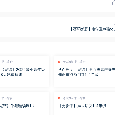
【冠军物理1】电学重点强化
证书&综合
考试&证书&综合
【完结】2022暑小高年级
学而思：【完结】学而思素养春
解8大题型精讲
知识重点预习课1-4年级
证书&综合
考试&证书&综合
【完结】邵鑫精读课L7
【更新中】麻豆语文1-4年级