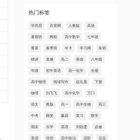
热门标签
学而思
百度网
人教版
高途
暑期班
网校
高中数学
七年级
菁英
春季班
年卡
学习网
朱韬
精讲
直播
高二
寒假
八年级
年级
初中英语
高一化学
全册
高中物理
阅读写作
赵礼显
下册
物理
刘飞飞
高中化学
万门
语文
教版
高一
高中生物
高三
中考
顾斐
赢鼎
复习
数学
期末
乐学
英语
刘勖雯
必修
章进
培优
高中政治
进阶
乐乐