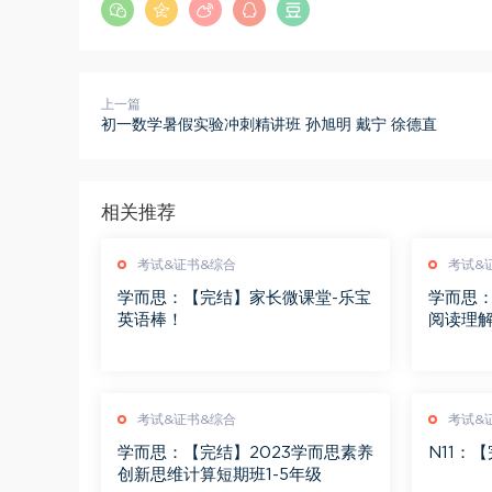
上一篇
初一数学暑假实验冲刺精讲班 孙旭明 戴宁 徐德直
相关推荐
考试&证书&综合
考试&
学而思：【完结】家长微课堂-乐宝
学而思：
英语棒！
阅读理
考试&证书&综合
考试&
学而思：【完结】2023学而思素养
N11：
创新思维计算短期班1-5年级