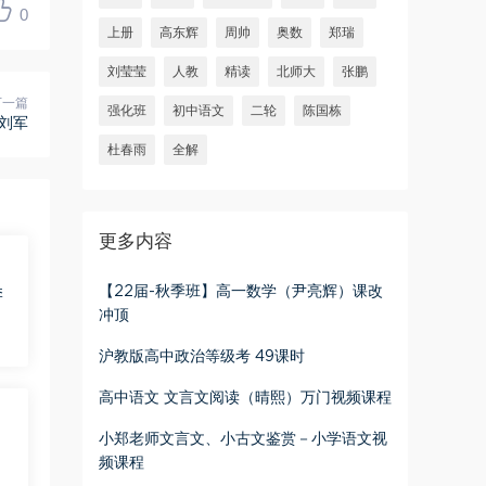
0
上册
高东辉
周帅
奥数
郑瑞
刘莹莹
人教
精读
北师大
张鹏
下一篇
强化班
初中语文
二轮
陈国栋
 刘军
杜春雨
全解
更多内容
【22届-秋季班】高一数学（尹亮辉）课改
季
冲顶
沪教版高中政治等级考 49课时
高中语文 文言文阅读（晴熙）万门视频课程
小郑老师文言文、小古文鉴赏－小学语文视
频课程