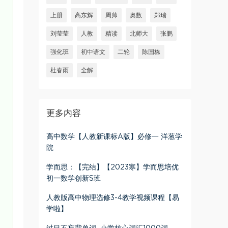
上册
高东辉
周帅
奥数
郑瑞
刘莹莹
人教
精读
北师大
张鹏
强化班
初中语文
二轮
陈国栋
杜春雨
全解
更多内容
高中数学【人教新课标A版】必修一 洋葱学
院
学而思：【完结】【2023寒】学而思培优
初一数学创新S班
人教版高中物理选修3-4教学视频课程【易
学啦】