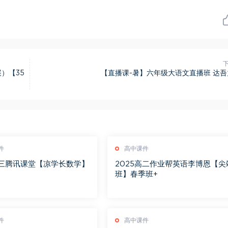
）【35
【直播课-暑】六年级大语文直播班 达吾
件
高中课件
高三腾讯课堂【凉学长数学】
2025高二作业帮英语李博恩【尖
习
班】春季班+
件
高中课件