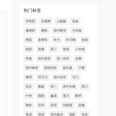
热门标签
学而思
百度网
人教版
高途
暑期班
网校
高中数学
七年级
菁英
春季班
年卡
学习网
朱韬
精讲
直播
高二
寒假
八年级
年级
初中英语
高一化学
全册
高中物理
阅读写作
赵礼显
下册
物理
刘飞飞
高中化学
万门
语文
教版
高一
高中生物
高三
中考
顾斐
赢鼎
复习
数学
期末
乐学
英语
刘勖雯
必修
章进
培优
高中政治
进阶
乐乐