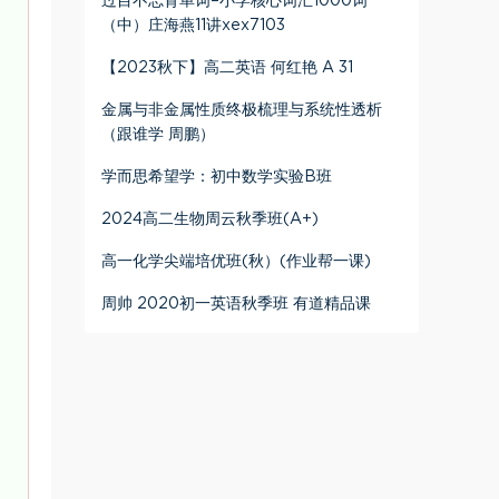
过目不忘背单词–小学核心词汇1000词
（中）庄海燕11讲xex7103
【2023秋下】高二英语 何红艳 A 31
金属与非金属性质终极梳理与系统性透析
（跟谁学 周鹏）
学而思希望学：初中数学实验B班
2024高二生物周云秋季班(A+)
高一化学尖端培优班(秋）(作业帮一课)
周帅 2020初一英语秋季班 有道精品课