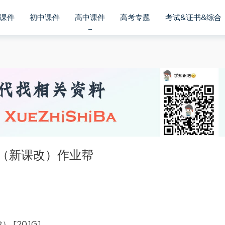
课件
初中课件
高中课件
高考专题
考试&证书&综合
班（新课改）作业帮
[20.1G]