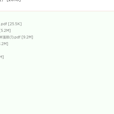
f [25.5K]
5.2M]
1).pdf [9.2M]
2M]
M]