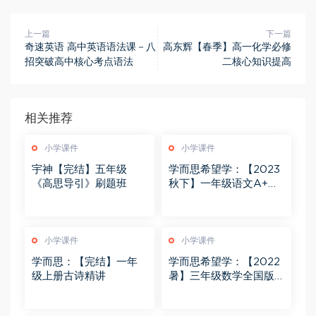
上一篇
下一篇
奇速英语 高中英语语法课－八
高东辉【春季】高一化学必修
招突破高中核心考点语法
二核心知识提高
相关推荐
小学课件
小学课件
宇神【完结】五年级
学而思希望学：【2023
《高思导引》刷题班
秋下】一年级语文A+班
苏哲
小学课件
小学课件
学而思：【完结】一年
学而思希望学：【2022
级上册古诗精讲
暑】三年级数学全国版A
+ 王逸飞