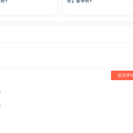
班+
班】春季班+
提交评
)
)