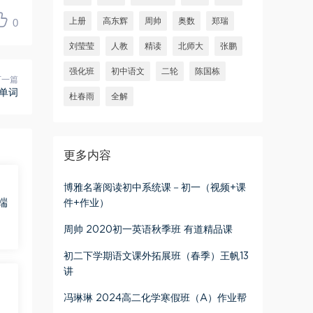
0
上册
高东辉
周帅
奥数
郑瑞
刘莹莹
人教
精读
北师大
张鹏
强化班
初中语文
二轮
陈国栋
下一篇
0单词
杜春雨
全解
更多内容
博雅名著阅读初中系统课－初一（视频+课
端
件+作业）
周帅 2020初一英语秋季班 有道精品课
初二下学期语文课外拓展班（春季）王帆13
讲
冯琳琳 2024高二化学寒假班（A）作业帮