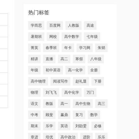
热门标签
学而思
百度网
人教版
高途
暑期班
网校
高中数学
七年级
菁英
春季班
年卡
学习网
朱韬
精讲
直播
高二
寒假
八年级
年级
初中英语
高一化学
全册
高中物理
阅读写作
赵礼显
下册
物理
刘飞飞
高中化学
万门
语文
教版
高一
高中生物
高三
中考
顾斐
赢鼎
复习
数学
期末
乐学
英语
刘勖雯
必修
章进
培优
高中政治
进阶
乐乐