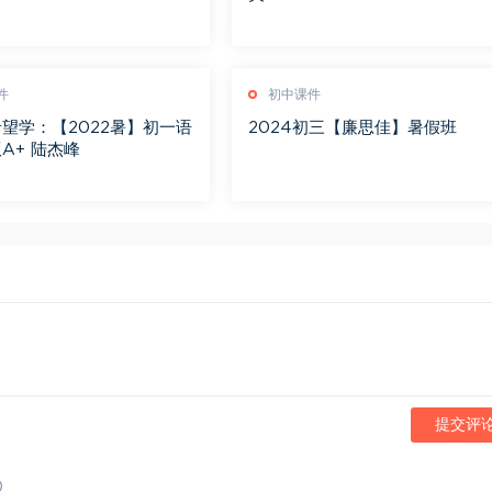
件
初中课件
望学：【2022暑】初一语
2024初三【廉思佳】暑假班
A+ 陆杰峰
提交评
)