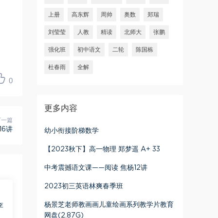
上册
高东辉
周帅
奥数
郑瑞
刘莹莹
人教
精读
北师大
张鹏
强化班
初中语文
二轮
陈国栋
杜春雨
全解
0
更多内容
下一篇
6讲
幼小衔接阶梯数学
【2023秋下】高一物理 郑梦遥 A+ 33
中考震撼语文课——阅读 焦杨12讲
2023初三英语林爽春季班
杨景芝老师教画画儿童绘画系列教学片教育
李
网盘(2.87G)