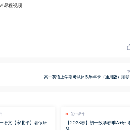
钟课程视频
高一英语上学期考试体系半年卡（通用版）顾斐1
件
初中课件
初一语文【宋北平】暑假班
【2023春】初一数学春季A+班 
爽