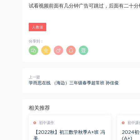
试看视频前面有几分钟广告可跳过，后面有二十分
人教版
分享到：
上一篇
学而思在线 （海边）三年级春季超常班 孙佳俊
相关推荐
初中课件
初中课
【2022秋】初三数学秋季A+班 冯
2024
美
(A+)