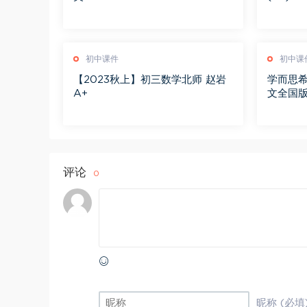
初中课件
初中课
【2023秋上】初三数学北师 赵岩
学而思希
A+
文全国版
评论
0
昵称 (必填