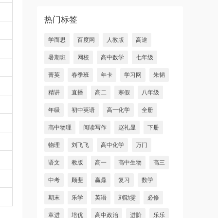
热门标签
学而思
百度网
人教版
高途
暑期班
网校
高中数学
七年级
菁英
春季班
年卡
学习网
朱韬
精讲
直播
高二
寒假
八年级
年级
初中英语
高一化学
全册
高中物理
阅读写作
赵礼显
下册
物理
刘飞飞
高中化学
万门
语文
教版
高一
高中生物
高三
中考
顾斐
赢鼎
复习
数学
期末
乐学
英语
刘勖雯
必修
章进
培优
高中政治
进阶
乐乐