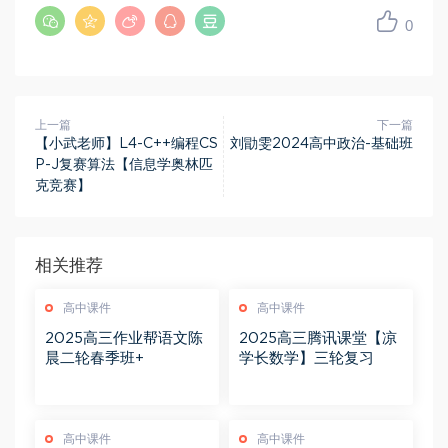
0
上一篇
下一篇
【小武老师】L4-C++编程CS
刘勖雯2024高中政治-基础班
P-J复赛算法【信息学奥林匹
克竞赛】
相关推荐
高中课件
高中课件
2025高三作业帮语文陈
2025高三腾讯课堂【凉
晨二轮春季班+
学长数学】三轮复习
高中课件
高中课件