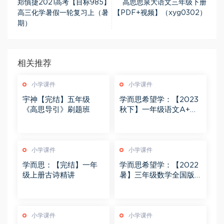
郑慎捷2021高考【目标985】
高思思泉大语文三年级下册
高三化学暑假一轮复习上（暑
【PDF+视频】（xyg0302）
期）
相关推荐
小学课件
小学课件
宇神【完结】五年级
学而思希望学：【2023
《高思导引》刷题班
秋下】一年级语文A+班
苏哲
小学课件
小学课件
学而思：【完结】一年
学而思希望学：【2022
级上册古诗精讲
暑】三年级数学全国版A
+ 王逸飞
小学课件
小学课件