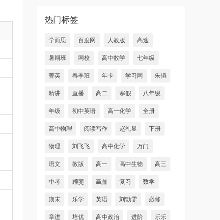
热门标签
学而思
百度网
人教版
高途
暑期班
网校
高中数学
七年级
菁英
春季班
年卡
学习网
朱韬
精讲
直播
高二
寒假
八年级
年级
初中英语
高一化学
全册
高中物理
阅读写作
赵礼显
下册
物理
刘飞飞
高中化学
万门
语文
教版
高一
高中生物
高三
中考
顾斐
赢鼎
复习
数学
期末
乐学
英语
刘勖雯
必修
章进
培优
高中政治
进阶
乐乐