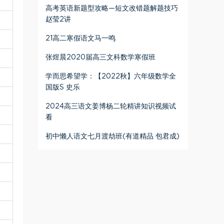
高考英语新题型攻略—短文改错题解题技巧
赵莹2讲
21高二寒假语文马一鸣
张煜晨2020届高三文科数学寒假班
学而思希望学：【2022秋】六年级数学全
国版S 史乐
2024高三语文姜博杨二轮精讲知识视频试
看
初中懒人语文七月渡劫班(有道精品 包君成)