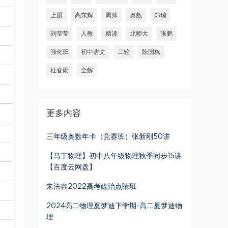
上册
高东辉
周帅
奥数
郑瑞
刘莹莹
人教
精读
北师大
张鹏
强化班
初中语文
二轮
陈国栋
杜春雨
全解
更多内容
三年级奥数年卡（竞赛班）张新刚50讲
【马丁物理】初中八年级物理秋季同步15讲
【百度云网盘】
朱法壵2022高考政治点睛班
2024高二物理夏梦迪下学期-高二夏梦迪物
理